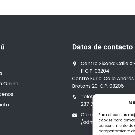
ú
Datos de contacto
Centro Xixona: Calle Xi
11 C.P. 03204
s
Centro Furio: Calle Andrés 
a Online
Brotons 20, C.P. 03206
cenos
Teléfono: 663 182 014 /
Ge
237 785 / 965 402 760
acto
Correo: info@formap.
Para ofrecer las me
cookies para almace
/admin@formap.es
consentimiento de 
comportamiento de n