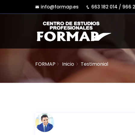
info@formap.es
663 182 014 / 966 
FORMAP
Inicio
Testimonial