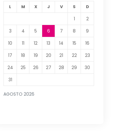
L
M
X
J
V
S
D
1
2
3
4
5
6
7
8
9
10
11
12
13
14
15
16
17
18
19
20
21
22
23
24
25
26
27
28
29
30
31
AGOSTO 2026